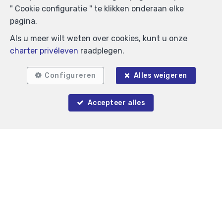
" Cookie configuratie " te klikken onderaan elke
pagina.
Als u meer wilt weten over cookies, kunt u onze
Vergelijkbare panden
charter privéleven
raadplegen.
Configureren
Alles weigeren
Accepteer alles
1
1
70 m²