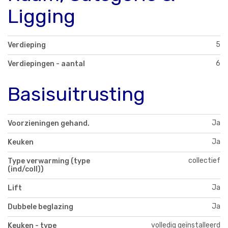
Ligging
5
Verdieping
6
Verdiepingen - aantal
Basisuitrusting
Ja
Voorzieningen gehand.
Ja
Keuken
collectief
Type verwarming (type
(ind/coll))
Ja
Lift
Ja
Dubbele beglazing
volledig geïnstalleerd
Keuken - type