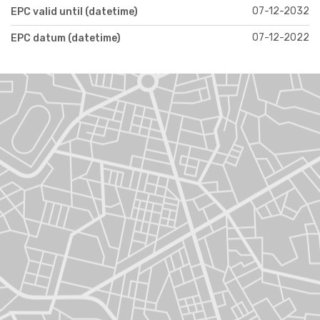
07-12-2032
EPC valid until (datetime)
07-12-2022
EPC datum (datetime)