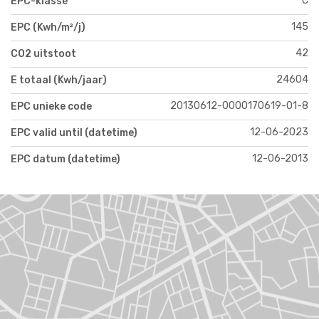
C
EPC-klasse
145
EPC (Kwh/m²/j)
42
CO2 uitstoot
24604
E totaal (Kwh/jaar)
20130612-0000170619-01-8
EPC unieke code
12-06-2023
EPC valid until (datetime)
12-06-2013
EPC datum (datetime)