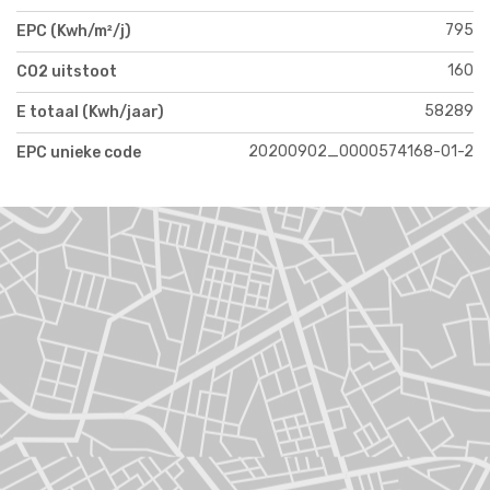
795
EPC (Kwh/m²/j)
160
CO2 uitstoot
58289
E totaal (Kwh/jaar)
20200902_0000574168-01-2
EPC unieke code