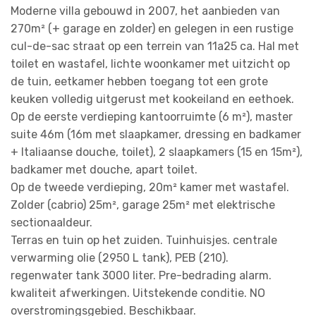
Moderne villa gebouwd in 2007, het aanbieden van
270m² (+ garage en zolder) en gelegen in een rustige
cul-de-sac straat op een terrein van 11a25 ca. Hal met
toilet en wastafel, lichte woonkamer met uitzicht op
de tuin, eetkamer hebben toegang tot een grote
keuken volledig uitgerust met kookeiland en eethoek.
Op de eerste verdieping kantoorruimte (6 m²), master
suite 46m (16m met slaapkamer, dressing en badkamer
+ Italiaanse douche, toilet), 2 slaapkamers (15 en 15m²),
badkamer met douche, apart toilet.
Op de tweede verdieping, 20m² kamer met wastafel.
Zolder (cabrio) 25m², garage 25m² met elektrische
sectionaaldeur.
Terras en tuin op het zuiden. Tuinhuisjes. centrale
verwarming olie (2950 L tank), PEB (210).
regenwater tank 3000 liter. Pre-bedrading alarm.
kwaliteit afwerkingen. Uitstekende conditie. NO
overstromingsgebied. Beschikbaar.