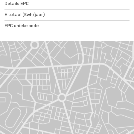
Details EPC
E totaal (Kwh/jaar)
EPC unieke code