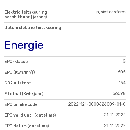
ja, niet conform
Elektriciteitskeuring
beschikbaar (ja/nee)
Datum elektriciteitskeuring
Energie
G
EPC-klasse
605
EPC (Kwh/m²/j)
154
CO2 uitstoot
56098
E totaal (Kwh/jaar)
20221121-0000626089-01-0
EPC unieke code
21-11-2022
EPC valid until (datetime)
21-11-2022
EPC datum (datetime)