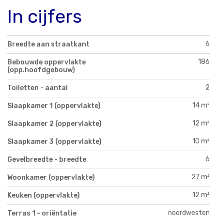
In cijfers
6
Breedte aan straatkant
186
Bebouwde oppervlakte
(opp.hoofdgebouw)
2
Toiletten - aantal
14 m²
Slaapkamer 1 (oppervlakte)
12 m²
Slaapkamer 2 (oppervlakte)
10 m²
Slaapkamer 3 (oppervlakte)
6
Gevelbreedte - breedte
27 m²
Woonkamer (oppervlakte)
12 m²
Keuken (oppervlakte)
noordwesten
Terras 1 - oriëntatie