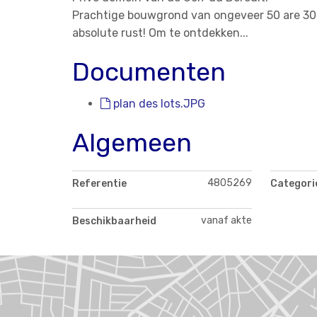
Prachtige bouwgrond van ongeveer 50 are 30 ca
absolute rust! Om te ontdekken...
Documenten
plan des lots.JPG
Algemeen
4805269
Referentie
Categori
vanaf akte
Beschikbaarheid