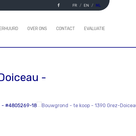
FR
EN
NL
VERHUURD
OVER ONS
CONTACT
EVALUATIE
Doiceau
-