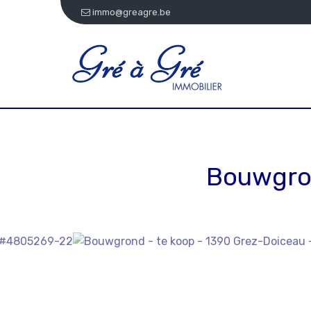
immo@greagre.be
Bouwgro