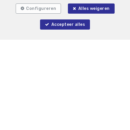
Configureren
Alles weigeren
Accepteer alles
Auderghem
Binnenstaanplaats te koop
35.000 €
Gré à Gré immobilier