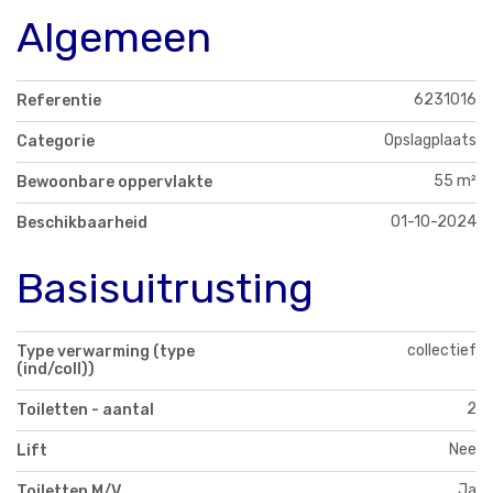
Algemeen
6231016
Referentie
Opslagplaats
Categorie
55 m²
Bewoonbare oppervlakte
01-10-2024
Beschikbaarheid
Basisuitrusting
collectief
Type verwarming (type
(ind/coll))
2
Toiletten - aantal
Nee
Lift
Ja
Toiletten M/V