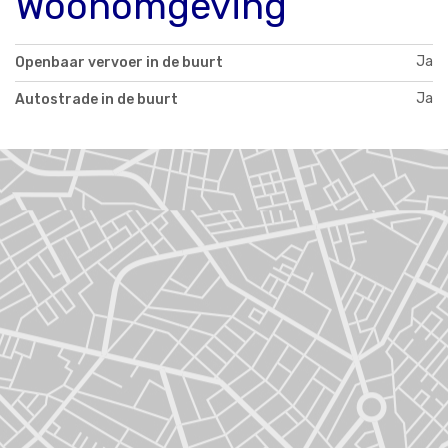
Woonomgeving
Ja
Openbaar vervoer in de buurt
Ja
Autostrade in de buurt