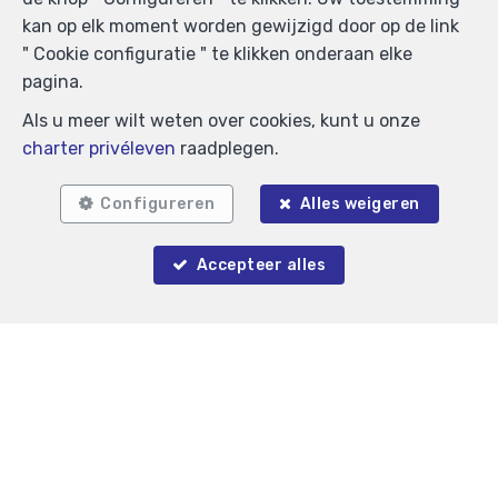
kan op elk moment worden gewijzigd door op de link
" Cookie configuratie " te klikken onderaan elke
pagina.
Gré à Gré immobilier
Als u meer wilt weten over cookies, kunt u onze
VENTE & LOCATION 0
—
charter privéleven
raadplegen.
1050 IXELLES
—
TEL.
+32 (0) 475-704.704
Configureren
Alles weigeren
immo@greagre.be
—
Accepteer alles
BIV-erkende vastgoedmakelaar-bemiddelaar in België,
BIV N° 105 139 - Ondernemingsnummer : BTW BE-
0880. 320. 431- Toezichthoudende Autoriteit :
Beroepinstituut van Vastgoedmakelaars
Luxemburgstraat, 16B - 1000 Brussel (+32 2 505 38 50
- info@biv.be) -
www.biv.be
-
Deontologische code
BA en borgstelling via NV AXA Belgium, Troonplein 1,
1000 Brussel (polisnr. 730.390.160) Dekking geldt voor