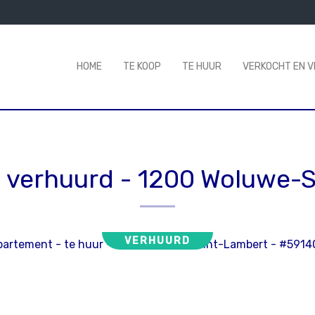
HOME
TE KOOP
TE HUUR
VERKOCHT EN 
 verhuurd
-
1200 Woluwe-S
VERHUURD