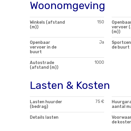
Woonomgeving
150
Winkels (afstand
Openbaa
(m))
vervoer 
(m))
Ja
Openbaar
Sportcen
vervoer in de
de buurt
buurt
1000
Autostrade
(afstand (m))
Lasten & Kosten
75 €
Lasten huurder
Huurgara
(bedrag)
aantal m
Details lasten
Voorwaar
de koste