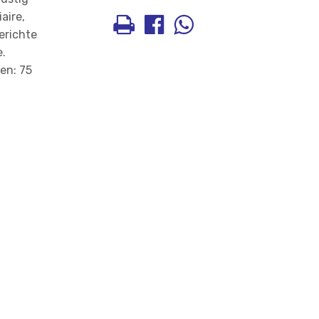
aire,
erichte
e.
en: 75