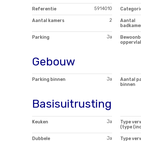
5914010
Referentie
Categori
2
Aantal kamers
Aantal
badkame
Ja
Parking
Bewoonb
oppervla
Gebouw
Ja
Parking binnen
Aantal p
binnen
Basisuitrusting
Ja
Keuken
Type ver
(type (ind
Ja
Dubbele
Type ver