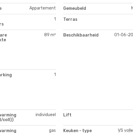
Appartement
e
Gemeubeld
1
Terras
rs
89 m²
01-06-2
are
Beschikbaarheid
kte
1
arking
individueel
warming
Lift
/coll))
gas
VS voll
warming
Keuken - type