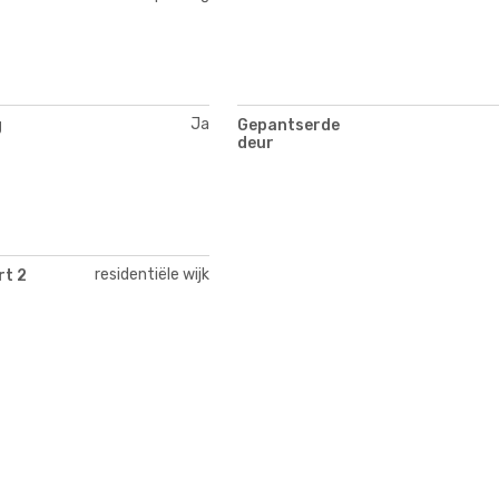
Ja
g
Gepantserde
deur
residentiële wijk
rt 2