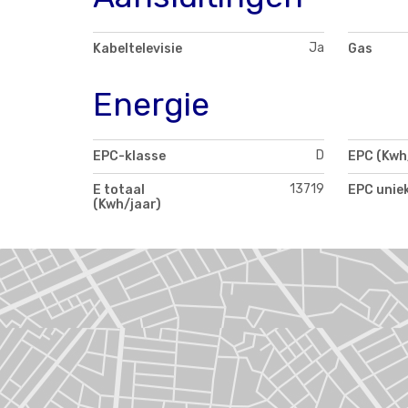
Ja
Kabeltelevisie
Gas
Energie
D
EPC-klasse
EPC (Kwh
13719
E totaal
EPC unie
(Kwh/jaar)