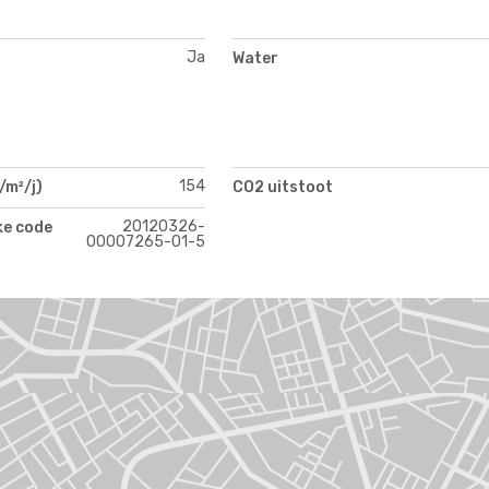
Ja
Water
154
/m²/j)
CO2 uitstoot
20120326-
ke code
00007265-01-5