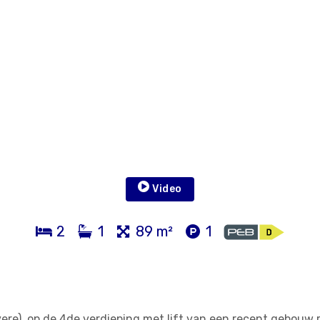
Video
2
1
89 m²
1
re), op de 4de verdieping met lift van een recent gebouw 