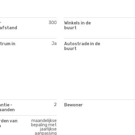
300
r
Winkels in de
(afstand
buurt
Ja
trum in
Autostrade in de
buurt
2
ntie -
Bewoner
aanden
maandelijkse
den van
bepaling met
n
jaarlijkse
aanpassing