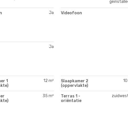
geïnstalle
Ja
n
Videofoon
Ja
12 m²
10
er 1
Slaapkamer 2
kte)
(oppervlakte)
35 m²
zuidwes
er
Terras 1 -
kte)
oriëntatie