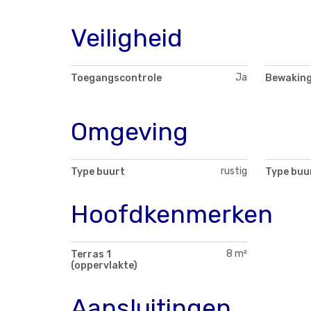
Veiligheid
Ja
Toegangscontrole
Bewakin
Omgeving
rustig
Type buurt
Type buu
Hoofdkenmerken
8 m²
Terras 1
(oppervlakte)
Aansluitingen