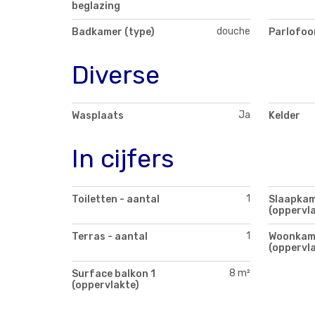
beglazing
douche
Badkamer (type)
Parlofoo
Diverse
Ja
Wasplaats
Kelder
In cijfers
1
Toiletten - aantal
Slaapkam
(oppervla
1
Terras - aantal
Woonkam
(oppervla
8 m²
Surface balkon 1
(oppervlakte)