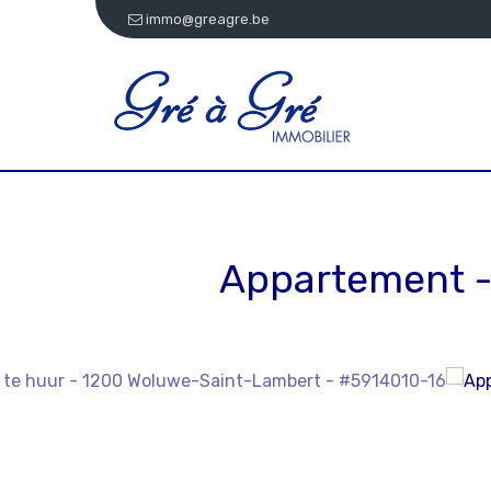
immo@greagre.be
Appartement -