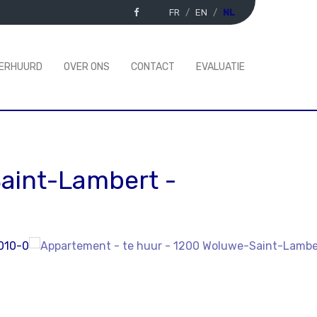
FR
EN
NL
VERHUURD
OVER ONS
CONTACT
EVALUATIE
aint-Lambert
-