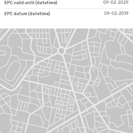
09-02-2029
EPC valid until (datetime)
09-02-2019
EPC datum (datetime)