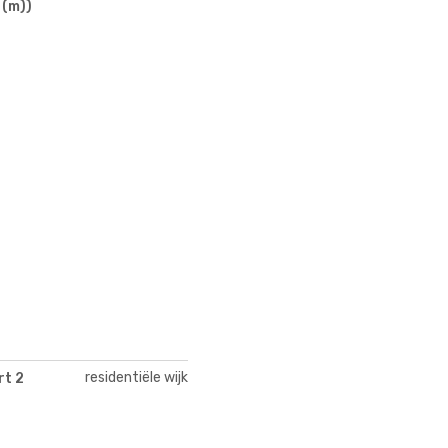
 (m))
residentiële wijk
rt 2