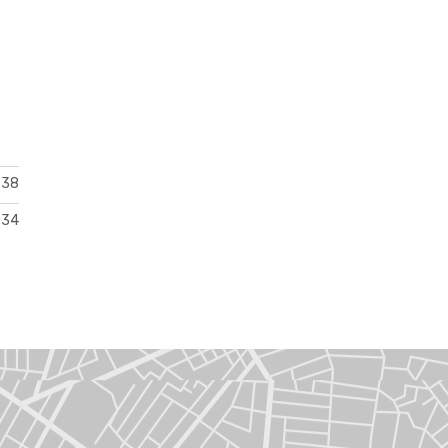
38
034