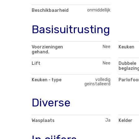
onmiddellijk
Beschikbaarheid
Basisuitrusting
Nee
Voorzieningen
Keuken
gehand.
Nee
Lift
Dubbele
beglazin
volledig
Keuken - type
Parlofoo
geïnstalleerd
Diverse
Ja
Wasplaats
Kelder