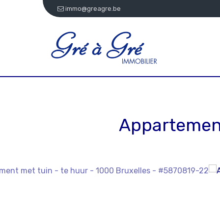
immo@greagre.be
Appartement