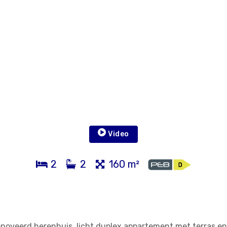
Video
2
2
160 m²
noveerd herenhuis, licht duplex appartement met terras en