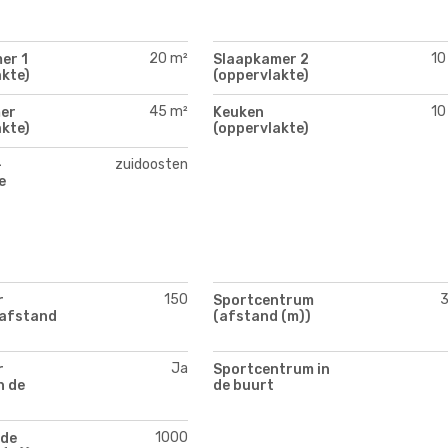
20 m²
10
er 1
Slaapkamer 2
kte)
(oppervlakte)
45 m²
10
er
Keuken
kte)
(oppervlakte)
zuidoosten
-
e
150
r
Sportcentrum
(afstand
(afstand (m))
Ja
r
Sportcentrum in
n de
de buurt
1000
de