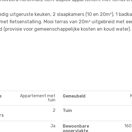
ig uitgeruste keuken, 2 slaapkamers (10 en 20m²), 1 badka
 met fietsenstalling. Mooi terras van 20m² uitgebreid met ee
d (provisie voor gemeenschappelijke kosten en koud water).
Appartement met
e
Gemeubeld
tuin
2
Tuin
rs
Ja
160
Bewoonbare
oppervlakte