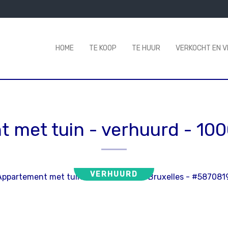
HOME
TE KOOP
TE HUUR
VERKOCHT EN 
 met tuin - verhuurd
-
100
VERHUURD