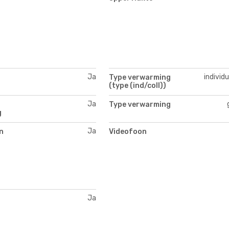
Ja
individ
Type verwarming
(type (ind/coll))
Ja
Type verwarming
g
Ja
n
Videofoon
Ja