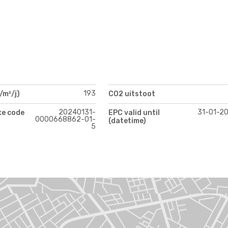
193
/m²/j)
CO2 uitstoot
20240131-
31-01-2
ke code
EPC valid until
0000668862-01-
(datetime)
5