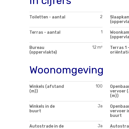
In cijfers
2
Toiletten - aantal
Slaapkam
(oppervla
1
Terras - aantal
Woonkam
(oppervla
12 m²
Bureau
Terras 1 
(oppervlakte)
oriëntati
Woonomgeving
100
Winkels (afstand
Openbaa
(m))
vervoer 
(m))
Ja
Winkels in de
Openbaa
buurt
vervoer i
buurt
Ja
Autostrade in de
Autostra