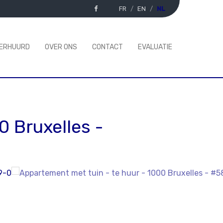
FR
EN
NL
VERHUURD
OVER ONS
CONTACT
EVALUATIE
0 Bruxelles
-