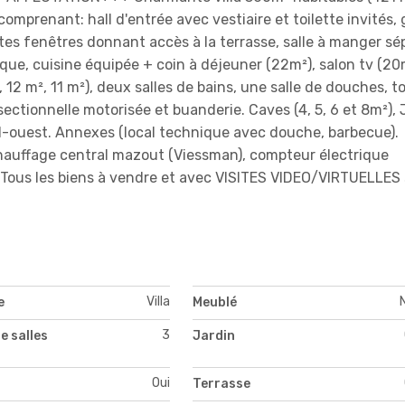
omprenant: hall d'entrée avec vestiaire et toilette invités,
tes fenêtres donnant accès à la terrasse, salle à manger sé
que, cuisine équipée + coin à déjeuner (22m²), salon tv (20
12 m², 11 m²), deux salles de bains, une salle de douches, to
ectionnelle motorisée et buanderie. Caves (4, 5, 6 et 8m²), 
ud-ouest. Annexes (local technique avec douche, barbecue).
hauffage central mazout (Viessman), compteur électrique
E. Tous les biens à vendre et avec VISITES VIDEO/VIRTUELLES
Villa
e
Meublé
3
e salles
Jardin
Oui
Terrasse