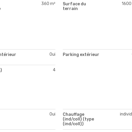
360 m²
1600
Surface du
e
terrain
Oui
ntérieur
Parking extérieur
4
)
Oui
indivi
Chauffage
(ind/coll) (type
(ind/coll))