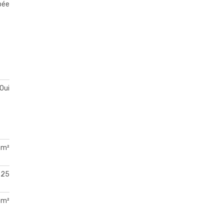
pée
Oui
 m²
25
 m²