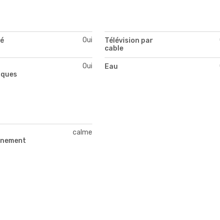
Oui
té
Télévision par
cable
Oui
Eau
iques
calme
nnement