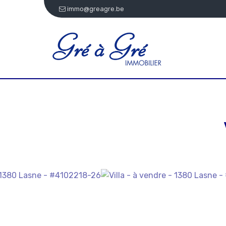
immo@greagre.be