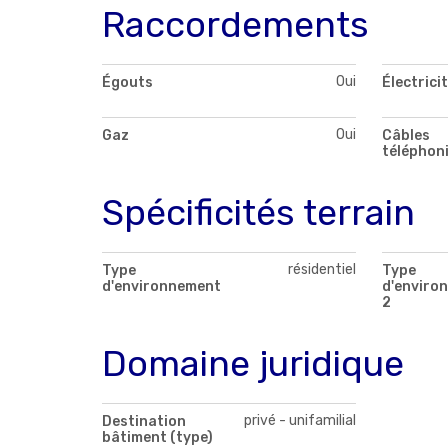
Raccordements
Oui
Égouts
Électrici
Oui
Gaz
Câbles
téléphon
Spécificités terrain
résidentiel
Type
Type
d'environnement
d'enviro
2
Domaine juridique
privé - unifamilial
Destination
bâtiment (type)