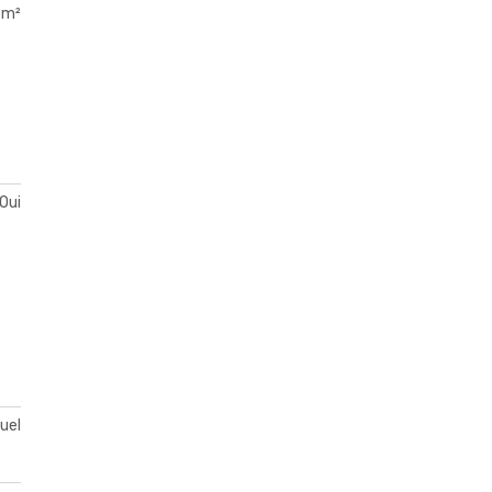
 m²
Oui
duel