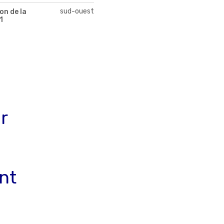
sud-ouest
on de la
1
r
nt