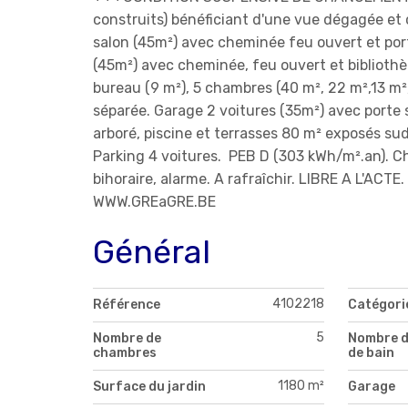
construits) bénéficiant d'une vue dégagée et c
salon (45m²) avec cheminée feu ouvert et por
(45m²) avec cheminée, feu ouvert et bibliothè
bureau (9 m²), 5 chambres (40 m², 22 m²,13 m², 
séparée. Garage 2 voitures (35m²) avec porte s
arboré, piscine et terrasses 80 m² exposés s
Parking 4 voitures. PEB D (303 kWh/m².an). C
bihoraire, alarme. A rafraîchir. LIBRE A L'ACT
WWW.GREaGRE.BE
Général
4102218
Référence
Catégori
5
Nombre de
Nombre d
chambres
de bain
1180 m²
Surface du jardin
Garage