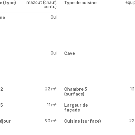
mazout (chauf.
équi
e (type)
Type de cuisine
centr.)
Oui
ne
Oui
Cave
22 m²
13
 2
Chambre 3
)
(surface)
11 m²
 5
Largeur de
)
façade
90 m²
22
séjour
Cuisine (surface)
)