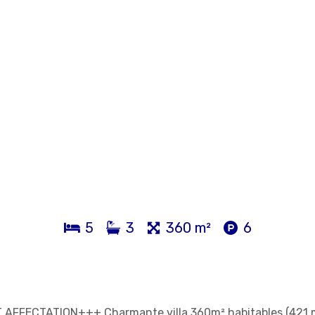
5
3
360 m²
6
FFECTATION+++ Charmante villa 360m² habitables (421 