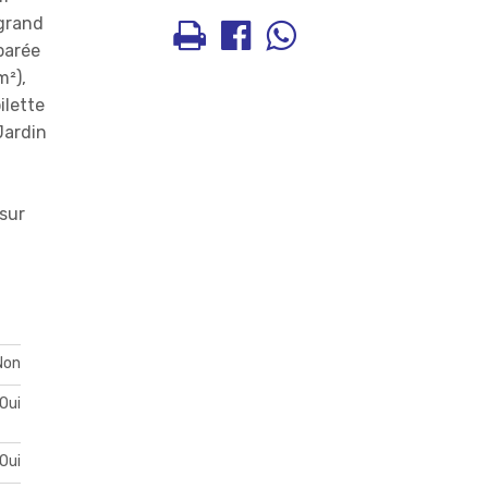
 grand
parée
m²),
ilette
Jardin
 sur
Non
Oui
Oui