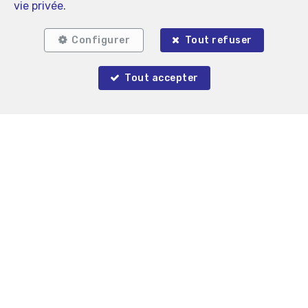
vie privée
.
Configurer
Tout refuser
Tout accepter
Auderghem
Parking intérieur à vendre
35 000 €
Gré à Gré immobilier