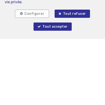
vie privée
.
Configurer
Tout refuser
Tout accepter
Auderghem
Parking intérieur à vendre
35 000 €
Gré à Gré immobilier