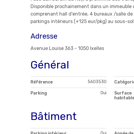
Disponible prochainement dans un immeuble d
comprenant hall d'entrée, 4 bureaux /salle de r
parkings intérieurs (+125 eur/pkg) au sous-sol
Adresse
Avenue Louise 363 - 1050 Ixelles
Général
5603530
Référence
Catégori
Oui
Parking
Surface
habitabl
Bâtiment
Oui
Parking intérieur
Année de