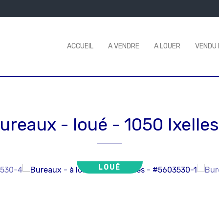
ACCUEIL
A VENDRE
A LOUER
VENDU 
ureaux - loué
-
1050 Ixelles
LOUÉ