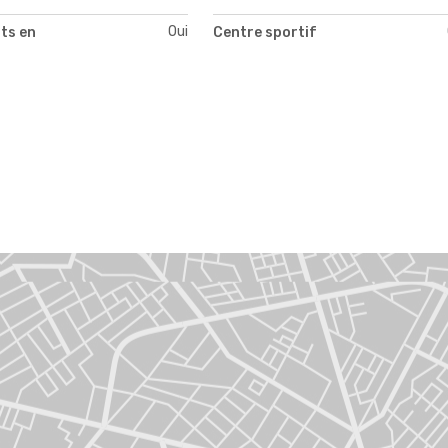
Oui
ts en
Centre sportif