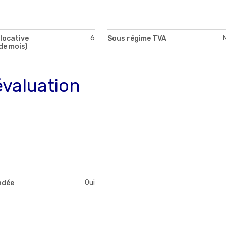
6
locative
Sous régime TVA
de mois)
évaluation
Oui
ndée