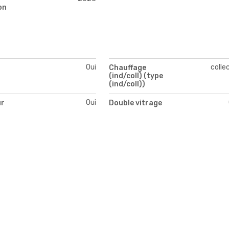
on
Oui
colle
Chauffage
(ind/coll) (type
(ind/coll))
Oui
ur
Double vitrage