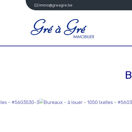
immo@greagre.be
B