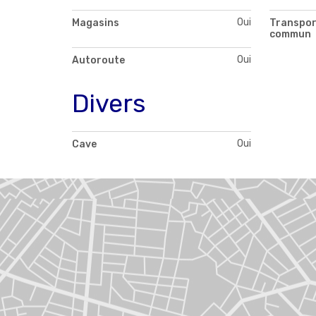
Oui
Magasins
Transpor
commun
Oui
Autoroute
Divers
Oui
Cave