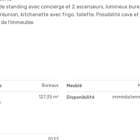
e standing avec concierge et 2 ascenseurs, lumineux bur
éunion, kitchenette avec frigo, toilette. Possibilité cave et
 de l'immeuble.
Bureaux
e
Meublé
127,35 m²
immédiatem
Disponibilité
e
2023