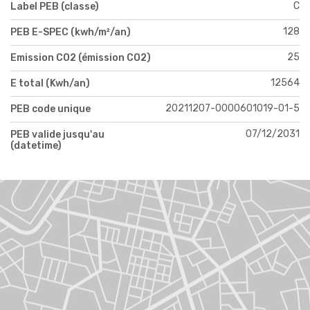
C
Label PEB (classe)
128
PEB E-SPEC (kwh/m²/an)
25
Emission CO2 (émission CO2)
12564
E total (Kwh/an)
20211207-0000601019-01-5
PEB code unique
07/12/2031
PEB valide jusqu'au
(datetime)