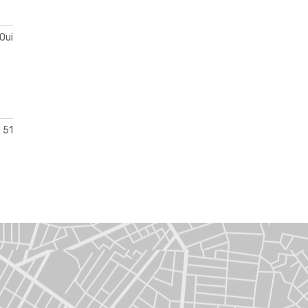
Oui
51