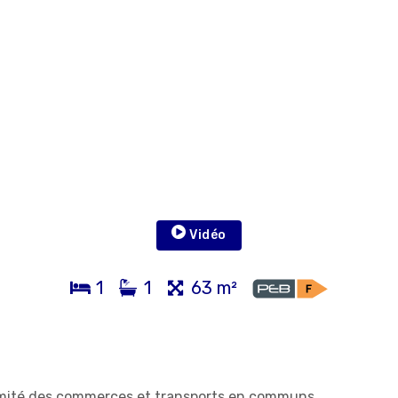
Vidéo
1
1
63 m²
ité des commerces et transports en communs.