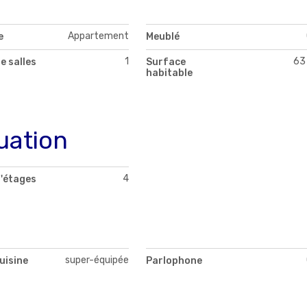
Appartement
e
Meublé
1
63
e salles
Surface
habitable
uation
4
'étages
super-équipée
uisine
Parlophone