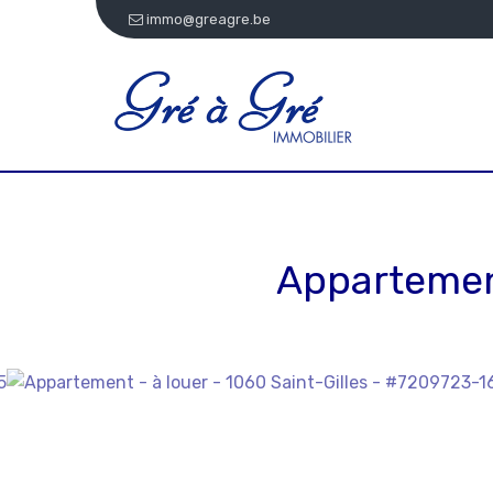
immo@greagre.be
Appartemen