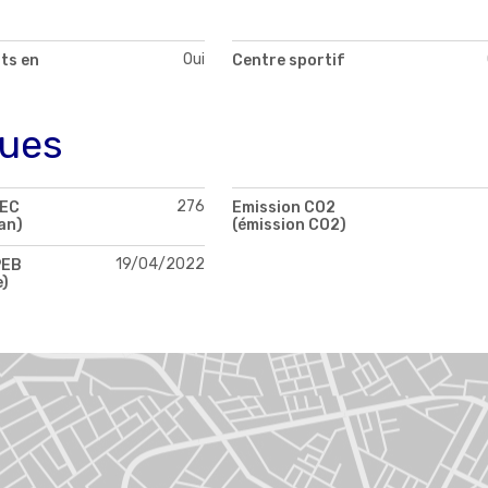
Oui
ts en
Centre sportif
ques
276
PEC
Emission CO2
an)
(émission CO2)
19/04/2022
PEB
e)