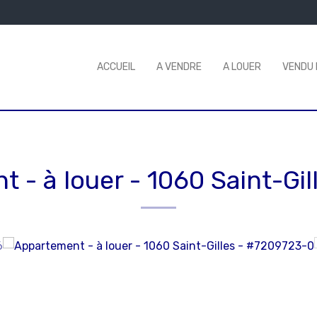
ACCUEIL
A VENDRE
A LOUER
VENDU 
t - à louer
-
1060 Saint-Gil