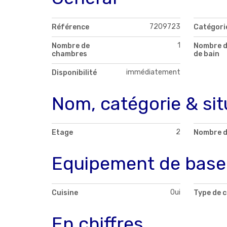
7209723
Référence
Catégori
1
Nombre de
Nombre d
chambres
de bain
immédiatement
Disponibilité
Nom, catégorie & sit
2
Etage
Nombre d
Equipement de base
Oui
Cuisine
Type de c
En chiffres