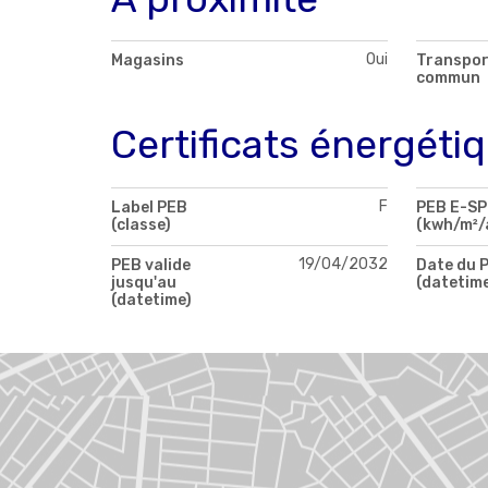
Oui
Magasins
Transpor
commun
Certificats énergéti
F
Label PEB
PEB E-S
(classe)
(kwh/m²/
19/04/2032
PEB valide
Date du 
jusqu'au
(datetim
(datetime)