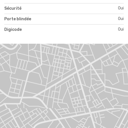
Oui
Sécurité
Oui
Porte blindée
Oui
Digicode