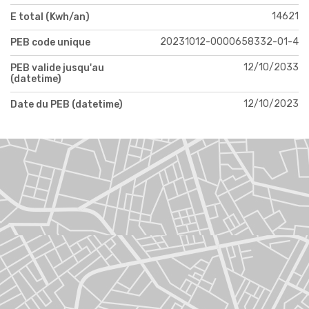
14621
E total (Kwh/an)
20231012-0000658332-01-4
PEB code unique
12/10/2033
PEB valide jusqu'au
(datetime)
12/10/2023
Date du PEB (datetime)